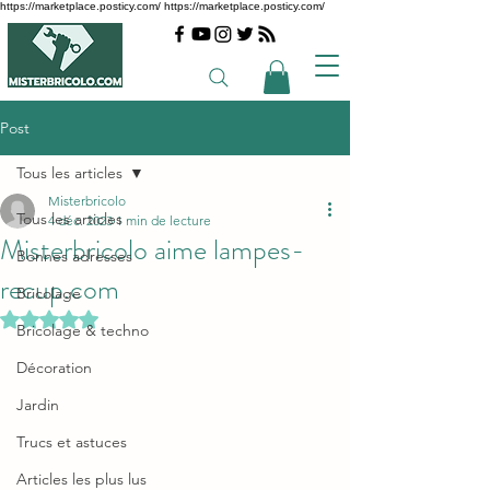
https://marketplace.posticy.com/ https://marketplace.posticy.com/
Post
Tous les articles
Misterbricolo
Tous les articles
4 déc. 2023
1 min de lecture
Misterbricolo aime lampes-
Bonnes adresses
recup.com
Bricolage
Noté NaN étoiles sur 5.
Bricolage & techno
Décoration
Jardin
Trucs et astuces
Articles les plus lus