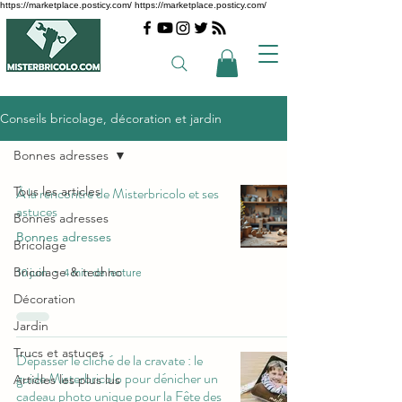
https://marketplace.posticy.com/ https://marketplace.posticy.com/
Conseils bricolage, décoration et jardin
Bonnes adresses
Tous les articles
À la rencontre de Misterbricolo et ses
astuces
Bonnes adresses
Bonnes adresses
Bricolage
Bricolage & techno
10 juin
4 min de lecture
Décoration
Jardin
Trucs et astuces
Dépasser le cliché de la cravate : le
guide Misterbricolo pour dénicher un
Articles les plus lus
cadeau photo unique pour la Fête des