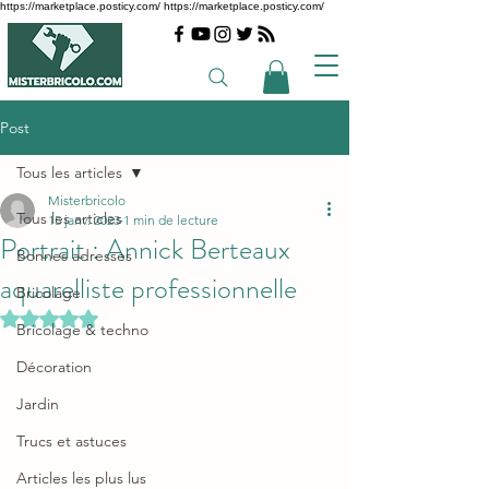
https://marketplace.posticy.com/ https://marketplace.posticy.com/
Post
Tous les articles
Misterbricolo
Tous les articles
15 janv. 2023
1 min de lecture
Portrait : Annick Berteaux
Bonnes adresses
aquarelliste professionnelle
Bricolage
Noté NaN étoiles sur 5.
Bricolage & techno
Décoration
Jardin
Trucs et astuces
Articles les plus lus