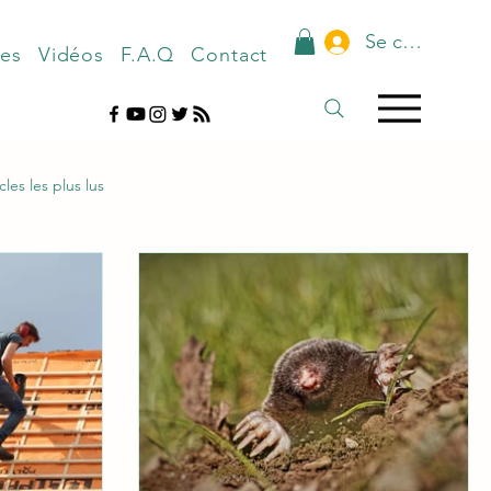
Se connecter
nes
Vidéos
F.A.Q
Contact
cles les plus lus