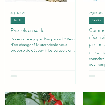
30 juin 2023
29 juin 2023
Jardin
Jardin
Parasols en solde
Comment
nécessai
Pas encore équipé d'un parasol ? Besoin
piscine
d'en changer ? Misterbricolo vous
concret
propose de découvrir les parasols en
Un "artic
solde proposés par Hespéride.
connaître
pour remp