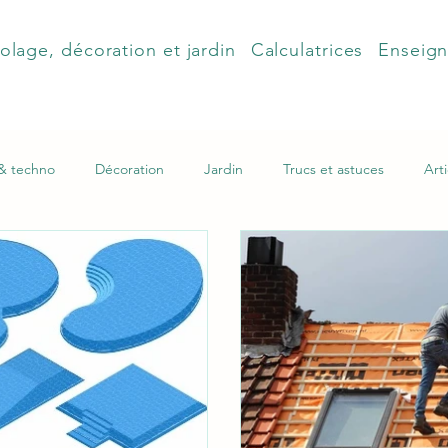
olage, décoration et jardin
Calculatrices
Enseig
 & techno
Décoration
Jardin
Trucs et astuces
Arti