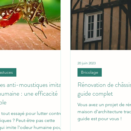
20 juin 2023
astuces
Bricolage
ges anti-moustiques imitant
Rénovation de châssis
humaine : une efficacité
guide complet
ble
Vous avez un projet de r
maison d'architecture trad
 tout essayé pour lutter contre
guide est pour vous !
iques ? Peut-être pas cette
qui imite l'odeur humaine pour