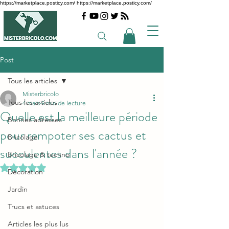
https://marketplace.posticy.com/ https://marketplace.posticy.com/
Post
Tous les articles
Misterbricolo
Tous les articles
4 mars
9 min de lecture
Quelle est la meilleure période
Bonnes adresses
pour rempoter ses cactus et
Bricolage
succulentes dans l'année ?
Bricolage & techno
Noté NaN étoiles sur 5.
Décoration
Jardin
Trucs et astuces
Articles les plus lus