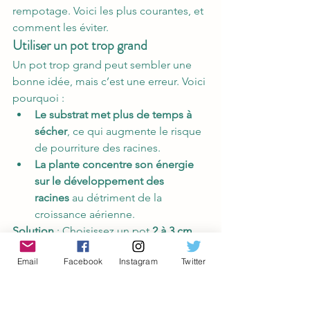
rempotage. Voici les plus courantes, et 
comment les éviter.
Utiliser un pot trop grand
Un pot trop grand peut sembler une 
bonne idée, mais c’est une erreur. Voici 
pourquoi :
Le substrat met plus de temps à 
sécher
, ce qui augmente le risque 
de pourriture des racines.
La plante concentre son énergie 
sur le développement des 
racines
 au détriment de la 
croissance aérienne.
Solution
 : Choisissez un pot 
2 à 3 cm 
plus grand
 que le précédent.
Utiliser un substrat inadapté
Email
Facebook
Instagram
Twitter
Les cactus et succulentes ont besoin 
d’un substrat 
léger, drainant et pauvre 