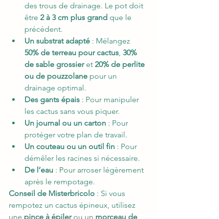
des trous de drainage. Le pot doit 
être 
2 à 3 cm plus grand
 que le 
précédent.
Un substrat adapté
 : Mélangez 
50% de terreau pour cactus
, 
30% 
de sable grossier
 et 
20% de perlite 
ou de pouzzolane
 pour un 
drainage optimal.
Des gants épais
 : Pour manipuler 
les cactus sans vous piquer.
Un journal ou un carton
 : Pour 
protéger votre plan de travail.
Un couteau ou un outil fin
 : Pour 
démêler les racines si nécessaire.
De l’eau
 : Pour arroser légèrement 
après le rempotage.
Conseil de Misterbricolo
 : Si vous 
rempotez un cactus épineux, utilisez 
une 
pince à épiler
 ou un 
morceau de 