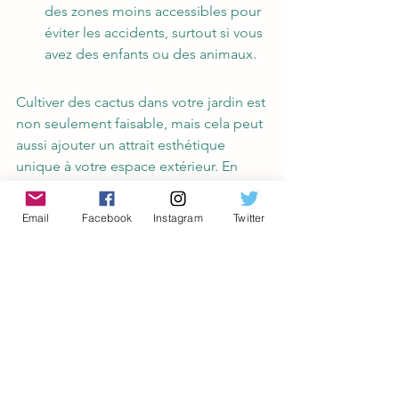
des zones moins accessibles pour 
éviter les accidents, surtout si vous 
avez des enfants ou des animaux.
Cultiver des cactus dans votre jardin est 
non seulement faisable, mais cela peut 
aussi ajouter un attrait esthétique 
unique à votre espace extérieur. En 
respectant les besoins spécifiques de 
ces plantes fascinantes, vous pouvez 
Email
Facebook
Instagram
Twitter
créer 
un coin de jardin résistant et peu 
exigeant
, tout en profitant de la beauté 
et de la diversité que les cactus ont à 
offrir. Avec les soins appropriés, ces 
plantes robustes et élégantes seront 
un ajout remarquable à tout jardin.
https://youtu.be/wxsyC0voDdk?
feature=shared