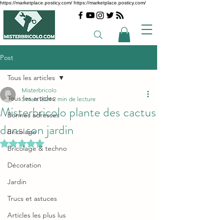
https://marketplace.posticy.com/ https://marketplace.posticy.com/
Post
Tous les articles
Misterbricolo
Tous les articles
5 mars 2024
2 min de lecture
Misterbricolo plante des cactus
Bonnes adresses
dans son jardin
Bricolage
Noté NaN étoiles sur 5.
Bricolage & techno
Décoration
Jardin
Trucs et astuces
Articles les plus lus