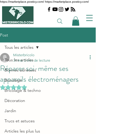
https://marketplace.posticy.com/ https://marketplace.posticy.com/
Post
Tous les articles
Misterbricolo
Tous les articles
31 mai
2 min de lecture
Réparer soi-même ses
Bonnes adresses
appareils électroménagers
Bricolage
Noté NaN étoiles sur 5.
Bricolage & techno
Décoration
Jardin
Trucs et astuces
Articles les plus lus