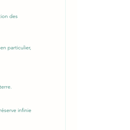
tion des 
n particulier, 
terre.
éserve infinie 