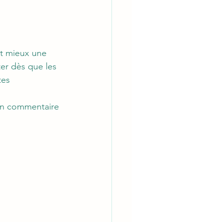
nt mieux une 
er dès que les 
tes 
 en commentaire 