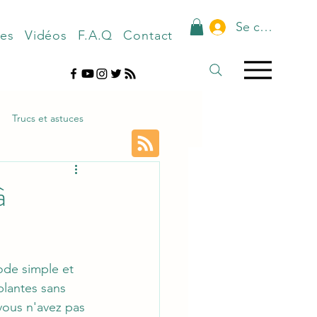
Se connecter
nes
Vidéos
F.A.Q
Contact
Trucs et astuces
à
de simple et 
plantes sans 
vous n'avez pas 