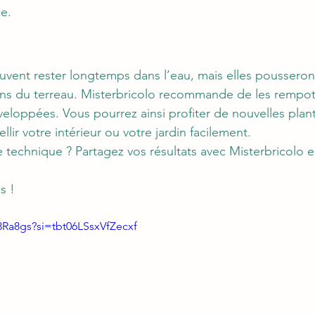
e.
uvent rester longtemps dans l’eau, mais elles poussero
ans du terreau. Misterbricolo recommande de les rempot
veloppées. Vous pourrez ainsi profiter de nouvelles plan
lir votre intérieur ou votre jardin facilement.
e technique ? Partagez vos résultats avec Misterbricolo
s !
8Ra8gs?si=tbt06LSsxVfZecxf