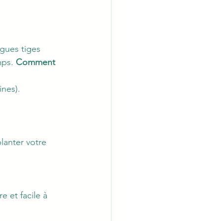
gues tiges 
mps. 
Comment 
ines).
lanter votre 
 et facile à 