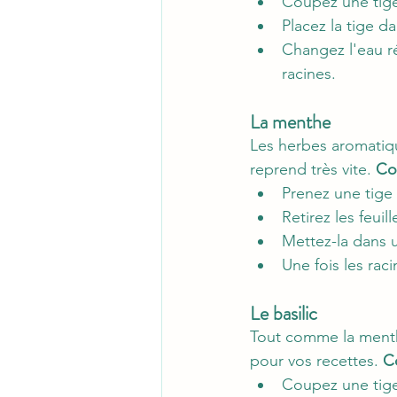
Coupez une tige
Placez la tige d
Changez l'eau ré
racines.
La menthe
Les herbes aromatique
reprend très vite. 
Co
Prenez une tige
Retirez les feuil
Mettez-la dans u
Une fois les rac
Le basilic
Tout comme la menthe,
pour vos recettes. 
C
Coupez une tige