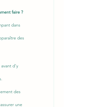
ent faire ?
empant dans 
pparaître des 
 avant d’y 
s.
ppement des 
 assurer une 