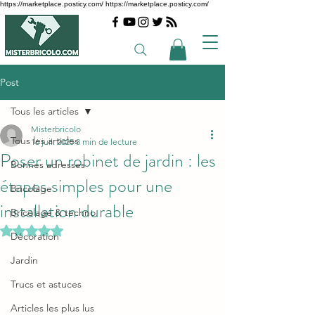
https://marketplace.posticy.com/ https://marketplace.posticy.com/
Post
Tous les articles
Misterbricolo
Tous les articles
16 juil. 2025
3 min de lecture
Poser un robinet de jardin : les
Bonnes adresses
étapes simples pour une
Bricolage
installation durable
Bricolage & techno
Noté NaN étoiles sur 5.
Décoration
Jardin
Trucs et astuces
Articles les plus lus