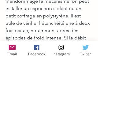
n’endommage le mécanisme, on peut 
installer un capuchon isolant ou un 
petit coffrage en polystyrène. Il est 
utile de vérifier l’étanchéité une à deux 
fois par an, notamment après des 
épisodes de froid intense. Si le débit 
diminue, un nettoyage du filtre ou un 
détartrage du robinet peut suffire à 
Email
Facebook
Instagram
Twitter
rétablir un fonctionnement normal. En 
cas de 
fuite
 légère au niveau d’un 
raccord extérieur, un resserrage ou le 
remplacement d’un joint permet 
généralement de corriger le problème 
sans démonter toute l’installation, à 
condition que la base soit bien posée.
Installer un robinet de jardin 
n’implique pas de compétences 
techniques poussées, mais demande 