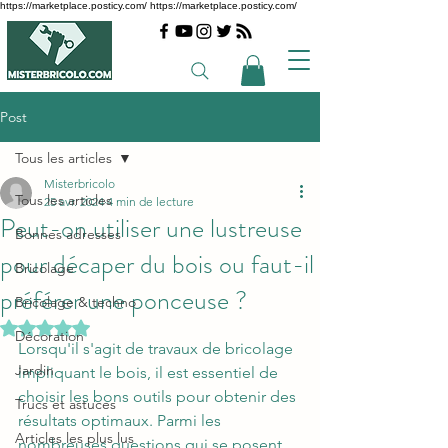
https://marketplace.posticy.com/ https://marketplace.posticy.com/
Post
Tous les articles
Misterbricolo
Tous les articles
25 avr. 2024
4 min de lecture
Peut-on utiliser une lustreuse
Bonnes adresses
pour décaper du bois ou faut-il
Bricolage
préférer une ponceuse ?
Bricolage & techno
Noté NaN étoiles sur 5.
Décoration
Lorsqu'il s'agit de travaux de bricolage 
Jardin
impliquant le bois, il est essentiel de 
choisir les bons outils pour obtenir des 
Trucs et astuces
résultats optimaux. Parmi les 
Articles les plus lus
nombreuses questions qui se posent, 