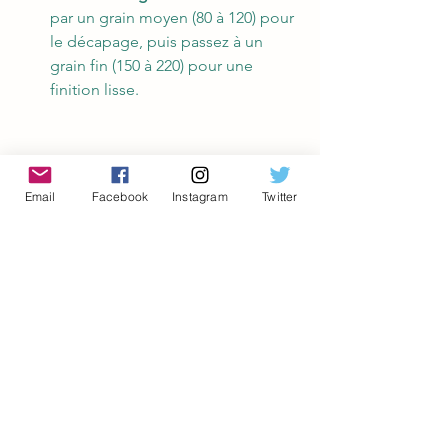
par un grain moyen (80 à 120) pour 
le décapage, puis passez à un 
grain fin (150 à 220) pour une 
finition lisse.
Email
Facebook
Instagram
Twitter
4. Ponceuse à tambour
Type de surface
 : Adaptée aux 
surfaces planes et courbes.
Action de ponçage
 : Mouvement 
rotatif d'un tambour enroulé avec 
du papier abrasif.