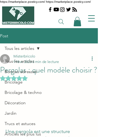
https://marketplace.posticy.com/ https://marketplace.posticy.com/
Post
Tous les articles
Misterbricolo
Tous les articles
9 févr. 2023
3 min de lecture
Pergolas : quel modèle choisir ?
Bonnes adresses
Noté NaN étoiles sur 5.
Bricolage
Bricolage & techno
Décoration
Jardin
Trucs et astuces
Une pergola est une structure 
Articles les plus lus