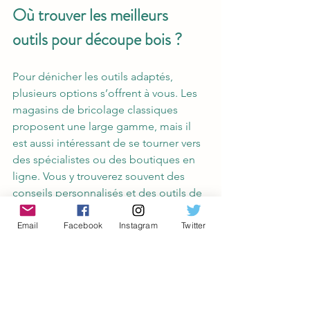
Où trouver les meilleurs 
outils pour découpe bois ?
Pour dénicher les outils adaptés, 
plusieurs options s’offrent à vous. Les 
magasins de bricolage classiques 
proposent une large gamme, mais il 
est aussi intéressant de se tourner vers 
des spécialistes ou des boutiques en 
ligne. Vous y trouverez souvent des 
conseils personnalisés et des outils de 
qualité.
Email
Facebook
Instagram
Twitter
N’oubliez pas de comparer les prix, de 
lire les avis des utilisateurs et de vérifier 
les garanties. Parfois, investir un peu 
plus dans un outil durable vous fera 
économiser du temps et de l’argent 