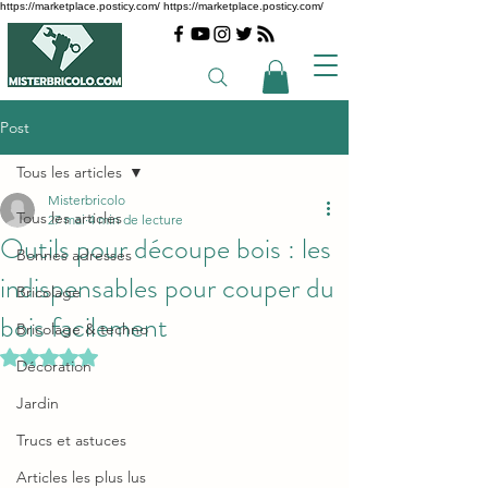
https://marketplace.posticy.com/ https://marketplace.posticy.com/
Post
Tous les articles
Misterbricolo
Tous les articles
27 mai
4 min de lecture
Outils pour découpe bois : les
Bonnes adresses
indispensables pour couper du
Bricolage
bois facilement
Bricolage & techno
Noté NaN étoiles sur 5.
Décoration
Jardin
Trucs et astuces
Articles les plus lus