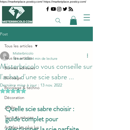
https://marketplace.posticy.com/ https://marketplace.posticy.com/
Post
Tous les articles
Misterbricolo
Tous les articles
12 nov. 2022
4 min de lecture
Misterbricolo vous conseille sur
Bonnes adresses
l'achat d'une scie sabre ...
Bricolage
Dernière mise à jour :
13 nov. 2022
Bricolage & techno
Noté NaN étoiles sur 5.
Décoration
Quelle scie sabre choisir : 
Jardin
guide complet pour 
Trucs et astuces
sélectionner la scie parfaite
Articles les plus lus