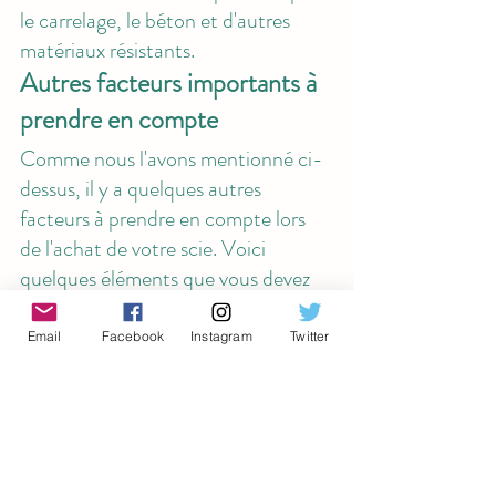
le carrelage, le béton et d'autres 
matériaux résistants.
Autres facteurs importants à 
prendre en compte
Comme nous l'avons mentionné ci-
dessus, il y a quelques autres 
facteurs à prendre en compte lors 
de l'achat de votre scie. Voici 
quelques éléments que vous devez 
garder à l'esprit. 
- 
Poids 
Email
Facebook
Instagram
Twitter
Le poids de votre scie est important 
à prendre en compte. Une scie 
lourde peut être un fardeau à 
utiliser, tandis qu'une scie plus 
légère peut être plus facile à utiliser. 