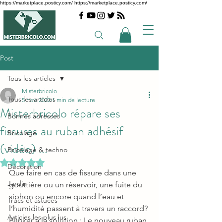
https://marketplace.posticy.com/ https://marketplace.posticy.com/
Post
Tous les articles
Misterbricolo
Tous les articles
5 nov. 2022
1 min de lecture
Misterbricolo répare ses
Bonnes adresses
fissures au ruban adhésif
Bricolage
(vidéo) ...
Bricolage & techno
Noté NaN étoiles sur 5.
Décoration
Que faire en cas de fissure dans une 
Jardin
gouttière ou un réservoir, une fuite du 
siphon ou encore quand l’eau et 
Trucs et astuces
l’humidité passent à travers un raccord? 
Articles les plus lus
Blinker a la solution : Le nouveau ruban 