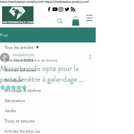
https://marketplace.posticy.com/ https://marketplace.posticy.com/
Post
Tous les articles
Misterbricolo
Tous les articles
2 nov. 2022
2 min de lecture
Misterbricolo opte pour la
Bonnes adresses
porte fenêtre à galandage …
Bricolage
Noté NaN étoiles sur 5.
Bricolage & techno
Décoration
Jardin
Trucs et astuces
Articles les plus lus