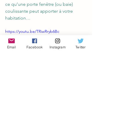
ce qu’une porte fenêtre (ou baie) 
coulissante peut apporter à votre 
habitation…
https://youtu.be/TRiwRryb6Bc
Email
Facebook
Instagram
Twitter
* 
Photo « Groupe MILLET ».
Mots-clés :
Fenêtre à galandage
Décoration