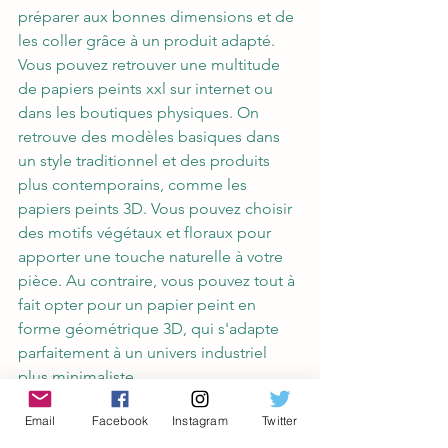
préparer aux bonnes dimensions et de 
les coller grâce à un produit adapté. 
Vous pouvez retrouver une multitude 
de papiers peints xxl sur internet ou 
dans les boutiques physiques. On 
retrouve des modèles basiques dans 
un style traditionnel et des produits 
plus contemporains, comme les 
papiers peints 3D. Vous pouvez choisir 
des motifs végétaux et floraux pour 
apporter une touche naturelle à votre 
pièce. Au contraire, vous pouvez tout à 
fait opter pour un papier peint en 
forme géométrique 3D, qui s'adapte 
parfaitement à un univers industriel 
plus minimaliste. 
Quel que soit le modèle que vous 
Email
Facebook
Instagram
Twitter
choisirez, veillez à sélectionner du 