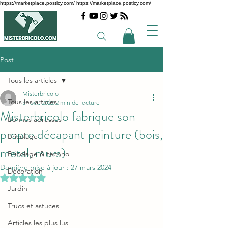
https://marketplace.posticy.com/ https://marketplace.posticy.com/
Post
Tous les articles
Misterbricolo
Tous les articles
31 oct. 2022
2 min de lecture
Misterbricolo fabrique son
Bonnes adresses
propre décapant peinture (bois,
Bricolage
metal, murs)
Bricolage & techno
Dernière mise à jour :
27 mars 2024
Décoration
Noté NaN étoiles sur 5.
Jardin
Trucs et astuces
Articles les plus lus