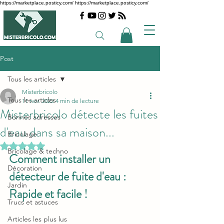
https://marketplace.posticy.com/ https://marketplace.posticy.com/
Post
Tous les articles
Misterbricolo
Tous les articles
11 nov. 2022
4 min de lecture
Misterbricolo détecte les fuites
Bonnes adresses
d'eau dans sa maison...
Bricolage
Noté NaN étoiles sur 5.
Bricolage & techno
Comment installer un 
Décoration
détecteur de fuite d'eau : 
Jardin
Rapide et facile !
Trucs et astuces
Articles les plus lus