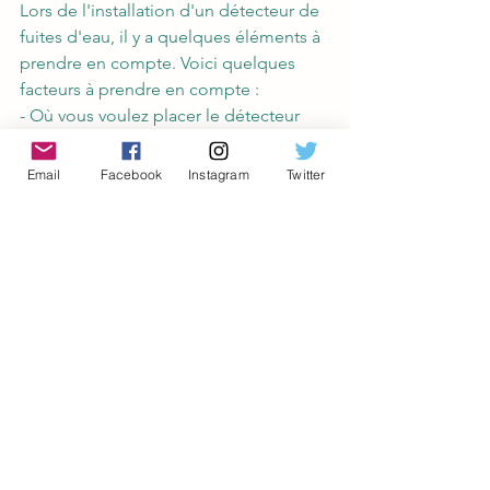
Lors de l'installation d'un détecteur de 
fuites d'eau, il y a quelques éléments à 
prendre en compte. Voici quelques 
facteurs à prendre en compte :
- Où vous voulez placer le détecteur
Vous pouvez installer votre détecteur à 
de nombreux endroits différents. Vous 
Email
Facebook
Instagram
Twitter
pouvez le placer dans la conduite 
d'alimentation en eau, derrière une 
toilette, près de votre compteur d'eau 
ou près de votre source d'eau, comme 
un système d'arrosage.
- Veillez à ne pas brancher le détecteur 
sur une prise électrique. Il doit être 
branché directement dans une prise 
murale ou au sol.
- Tenez compte de la taille de votre 
détecteur. Les grands détecteurs 
peuvent être difficiles à installer dans 