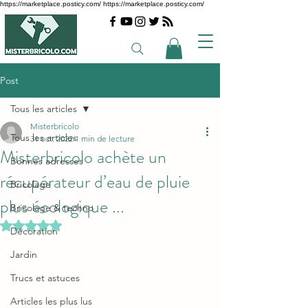
https://marketplace.posticy.com/ https://marketplace.posticy.com/
Post
Tous les articles
Misterbricolo
Tous les articles
31 oct. 2022
1 min de lecture
Misterbricolo achète un
Bonnes adresses
récupérateur d’eau de pluie
Bricolage
plus écologique ...
Bricolage & techno
Noté NaN étoiles sur 5.
Décoration
Jardin
Trucs et astuces
Articles les plus lus