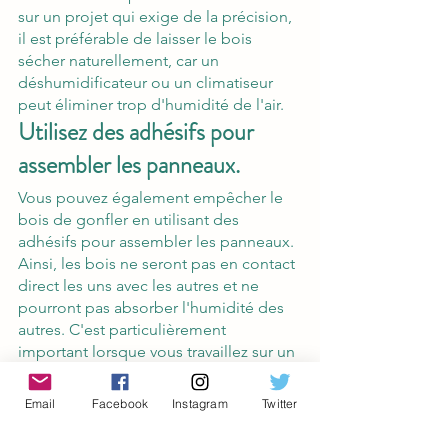
sur un projet qui exige de la précision, 
il est préférable de laisser le bois 
sécher naturellement, car un 
déshumidificateur ou un 
climatiseur 
peut éliminer trop d'humidité de l'air.
Utilisez des adhésifs pour 
assembler les panneaux.
Vous pouvez également empêcher le 
bois de gonfler en utilisant des 
adhésifs pour assembler les panneaux. 
Ainsi, les bois ne seront pas en contact 
direct les uns avec les autres et ne 
pourront pas absorber l'humidité des 
autres. C'est particulièrement 
important lorsque vous travaillez sur un 
projet impliquant du bois tendre. Mais 
n'oubliez pas que les adhésifs seuls ne 
Email
Facebook
Instagram
Twitter
sont pas assez résistants. Vous devez 
les renforcer avec des clous ou des vis.