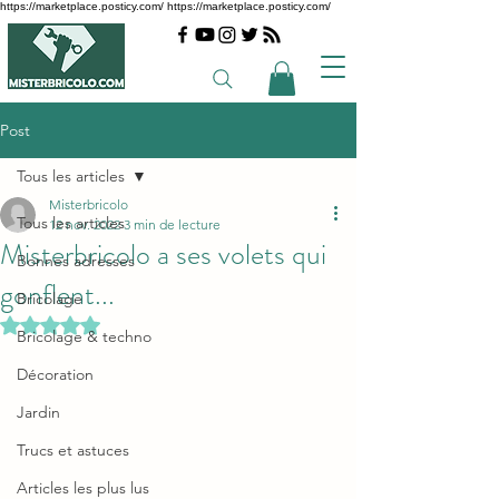
https://marketplace.posticy.com/ https://marketplace.posticy.com/
Post
Tous les articles
Misterbricolo
Tous les articles
12 nov. 2022
3 min de lecture
Misterbricolo a ses volets qui
Bonnes adresses
gonflent...
Bricolage
Noté NaN étoiles sur 5.
Bricolage & techno
Décoration
Jardin
Trucs et astuces
Articles les plus lus