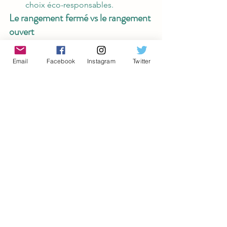
choix éco-responsables.
Le rangement fermé vs le rangement 
ouvert
Un bon 
media wall
 doit mélanger les 
genres pour rester pratique :
Email
Facebook
Instagram
Twitter
L'ouvert (Étagères flottantes) :
 pour 
les objets esthétiques, les livres 
dont vous êtes fiers, les plantes 
d'intérieur. C'est la partie 
décorative.
Le fermé (Caissons intégrés) :
 pour 
masquer la réalité. C'est là que 
vous cachez les CD et DVD 
oubliés, les chargeurs, les papiers 
et les télécommandes que vous 
n'utilisez jamais. Intégrez des 
caissons de rangement fermés 
sous l'écran ou sur le côté de votre 
media wall
.