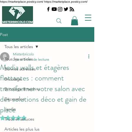
https://marketplace.posticy.com/ https://marketplace.posticy.com/
Post
Tous les articles
Misterbricolo
Tous les articles
2 janv.
5 min de lecture
Media walls et étagères
Bonnes adresses
flottantes : comment
Bricolage
transformer votre salon avec
Bricolage & techno
des solutions déco et gain de
Décoration
place
Jardin
Noté NaN étoiles sur 5.
Trucs et astuces
Articles les plus lus