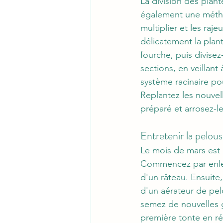
La division des plant
également une métho
multiplier et les raje
délicatement la plant
fourche, puis divisez
sections, en veillant
système racinaire po
Replantez les nouvel
préparé et arrosez-le
Entretenir la pelou
Le mois de mars est 
Commencez par enleve
d'un râteau. Ensuite,
d'un aérateur de pel
semez de nouvelles g
première tonte en ré