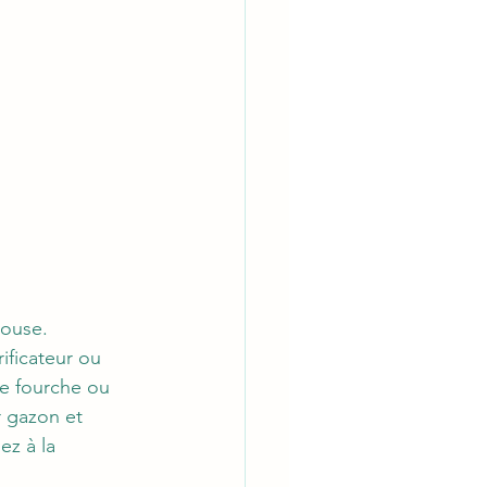
ouse. 
ificateur ou 
ne fourche ou 
r gazon et 
z à la 