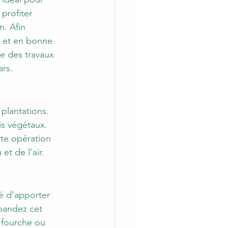
 profiter 
n. Afin 
t et en bonne 
ée des travaux 
ars.
plantations. 
is végétaux. 
tte opération 
et de l'air.
dé d'apporter 
pandez cet 
 fourche ou 