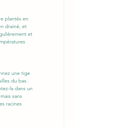
re plantés en 
n drainé, et 
gulièrement et 
empératures 
nnez une tige 
illes du bas. 
tez-la dans un 
 mais sans 
es racines 