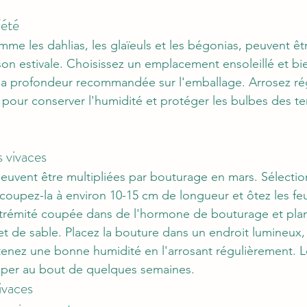
'été
me les dahlias, les glaïeuls et les bégonias, peuvent êt
son estivale. Choisissez un emplacement ensoleillé et bie
 la profondeur recommandée sur l'emballage. Arrosez ré
 pour conserver l'humidité et protéger les bulbes des t
s vivaces
peuvent être multipliées par bouturage en mars. Sélectio
coupez-la à environ 10-15 cm de longueur et ôtez les feu
xtrémité coupée dans de l'hormone de bouturage et plan
t de sable. Placez la bouture dans un endroit lumineux,
intenez une bonne humidité en l'arrosant régulièrement. L
pper au bout de quelques semaines.
vivaces