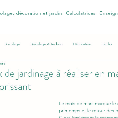
olage, décoration et jardin
Calculatrices
Enseig
Bricolage
Bricolage & techno
Décoration
Jardin
ture
x de jardinage à réaliser en m
lorissant
Le mois de mars marque le 
printemps et le retour des b
C'est également le moment 