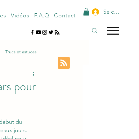
Se connecter
nes
Vidéos
F.A.Q
Contact
Trucs et astuces
ars pour
début du 
eaux jours. 
idéal pour 