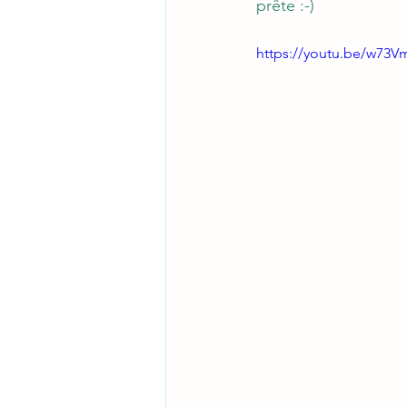
prête :-)
https://youtu.be/w73V