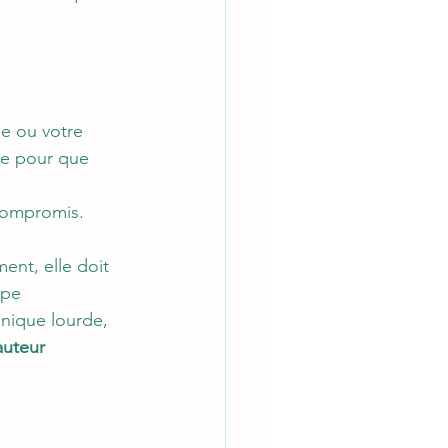
ge ou votre 
le pour que 
compromis. 
ent, elle doit 
ype 
nique lourde, 
auteur 