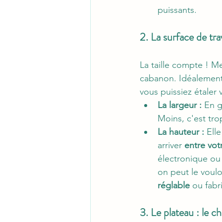
puissants.
2. La surface de tra
La taille compte ! Me
cabanon. Idéalement, 
vous puissiez étaler v
La largeur :
 En 
Moins, c'est trop
La hauteur :
 Ell
arriver 
entre vot
électronique ou
on peut le voulo
réglable
 ou fabr
3. Le plateau : le c