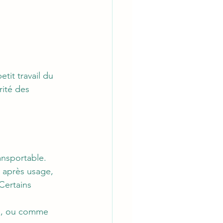
it travail du 
rité des 
ansportable.
é après usage, 
Certains 
xe, ou comme 