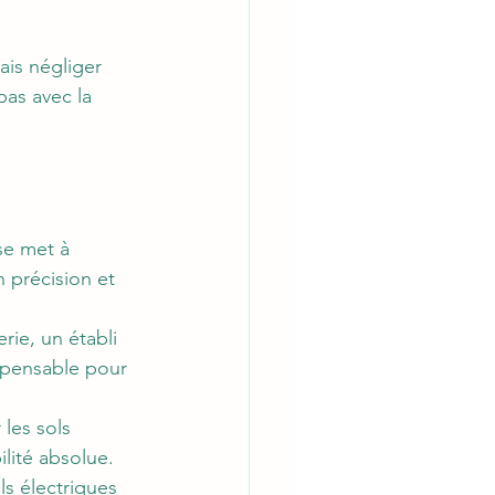
ais négliger 
pas avec la 
 se met à 
 précision et 
rie, un établi 
ispensable pour 
les sols 
lité absolue. 
ls électriques 