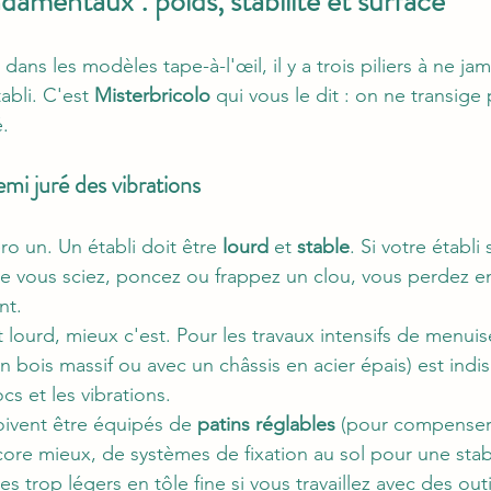
ndamentaux : poids, stabilité et surface
dans les modèles tape-à-l'œil, il y a trois piliers à ne jam
abli. C'est 
Misterbricolo
 qui vous le dit : on ne transige 
é.
nnemi juré des vibrations
ro un. Un établi doit être 
lourd
 et 
stable
. Si votre établi
 vous sciez, poncez ou frappez un clou, vous perdez en
nt.
st lourd, mieux c'est. Pour les travaux intensifs de menuise
n bois massif ou avec un châssis en acier épais) est ind
cs et les vibrations.
doivent être équipés de 
patins réglables
 (pour compenser 
ore mieux, de systèmes de fixation au sol pour une stabi
s trop légers en tôle fine si vous travaillez avec des outi