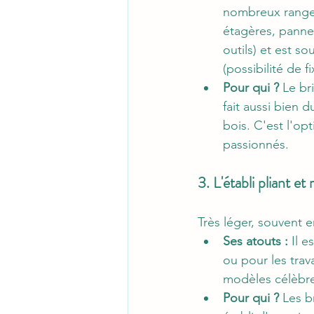
nombreux rangem
étagères, panne
outils) et est s
(possibilité de f
Pour qui ?
 Le br
fait aussi bien 
bois. C'est l'o
passionnés.
3. L'établi pliant e
Très léger, souvent e
Ses atouts :
 Il 
ou pour les trav
modèles célèbre
Pour qui ?
 Les b