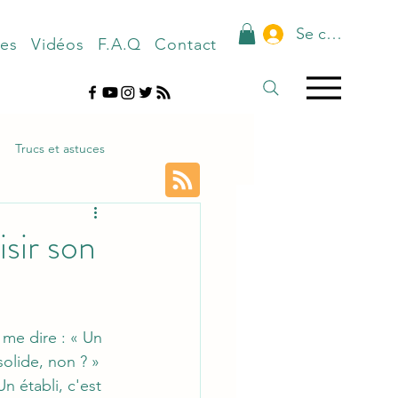
Se connecter
nes
Vidéos
F.A.Q
Contact
Trucs et astuces
isir son
me dire : « Un 
solide, non ? » 
 établi, c'est 