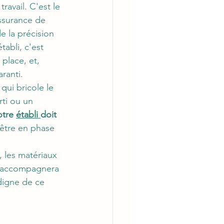
ravail. C'est le 
assurance de 
de la précision 
abli, c'est 
place, et, 
ranti.
ui bricole le 
ti ou un 
otre 
établi 
doit 
t être en phase 
, les matériaux 
us accompagnera 
digne de ce 