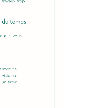
x travaux trop 
r du temps
outils, vous 
permet de 
visible et 
un tiroir.