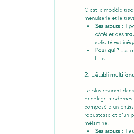
C'est le modèle tradi
menuiserie et le trava
Ses atouts :
 Il 
côté) et des 
tro
solidité est inég
Pour qui ?
 Les m
bois.
2. L'établi multifon
Le plus courant dans 
bricolage modernes. 
composé d'un châssis
robustesse et d'un p
mélaminé.
Ses atouts :
 Il 