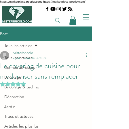
https://marketplace.posticy.com/ https://marketplace.posticy.com/
Post
Tous les articles
Misterbricolo
Tous les articles
7 juil.
5 min de lecture
Le covering de cuisine pour
Bonnes adresses
moderniser sans remplacer
Bricolage
Noté NaN étoiles sur 5.
Bricolage & techno
Décoration
Jardin
Trucs et astuces
Articles les plus lus