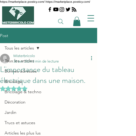
https://marketplace.posticy.com/ https://marketplace.posticy.com/
Post
Tous les articles
Misterbricolo
Tous les articles
30 avr. 2024
3 min de lecture
L'importance du tableau
Bonnes adresses
électrique dans une maison.
Bricolage
Noté NaN étoiles sur 5.
Bricolage & techno
Décoration
Jardin
Trucs et astuces
Articles les plus lus