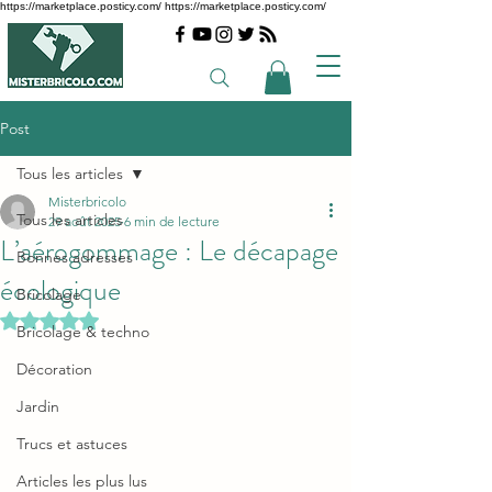
https://marketplace.posticy.com/ https://marketplace.posticy.com/
Post
Tous les articles
Misterbricolo
Tous les articles
29 août 2025
6 min de lecture
L’aérogommage : Le décapage
Bonnes adresses
écologique
Bricolage
Noté NaN étoiles sur 5.
Bricolage & techno
Décoration
Jardin
Trucs et astuces
Articles les plus lus