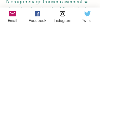
l’aérogommage trouvera aisément sa 
place dans l’atelier d’un Misterbricolo 
qui souhaite donner une seconde vie 
Email
Facebook
Instagram
Twitter
et customiser des objets du quotidien. 
Chaises, commodes, miroirs, jouets 
anciens ou éléments décoratifs 
peuvent être rénovés facilement grâce 
à cette technique. Elle permet ainsi 
d’apporter une nouvelle esthétique à 
des objets parfois considérés comme 
obsolètes, Oui, vous l’avez compris, 
cette technique n’est pas seulement 
accessible aux pros, elle l’est aussi 
pour vous !
Les synonymes et techniques 
proches de l’aérogommage
Le gommage de surface