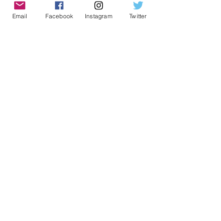
Email
Facebook
Instagram
Twitter
Mots-clés :
Vidéo
Bricolage & technologie
Bois transparent
Bricolage & techno
Voir tout
Posts récents