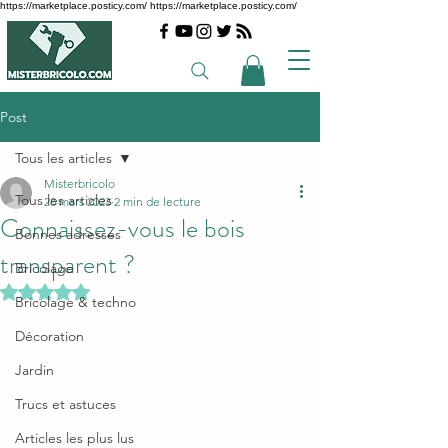
https://marketplace.posticy.com/ https://marketplace.posticy.com/
Post
Tous les articles
Misterbricolo
Tous les articles
28 mars 2023
2 min de lecture
Connaissez-vous le bois
Bonnes adresses
transparent ?
Bricolage
Noté NaN étoiles sur 5.
Bricolage & techno
Décoration
Jardin
Trucs et astuces
Articles les plus lus