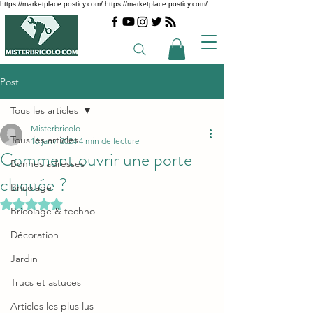
https://marketplace.posticy.com/ https://marketplace.posticy.com/
Post
Tous les articles
Misterbricolo
Tous les articles
16 janv. 2024
4 min de lecture
Comment ouvrir une porte
Bonnes adresses
claquée ?
Bricolage
Noté NaN étoiles sur 5.
Bricolage & techno
Décoration
Jardin
Trucs et astuces
Articles les plus lus