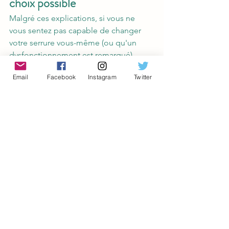
choix possible
Malgré ces explications, si vous ne 
vous sentez pas capable de changer 
votre serrure vous-même (ou qu'un 
dysfonctionnement est remarqué), 
nous vous conseillons alors de faire 
Email
Facebook
Instagram
Twitter
appel à un professionnel du métier. En 
effet, un serrurier qualifié sera à même 
de vous assister, voire d'effectuer le 
changement en cas de souci. Faire des 
économies, oui, mais l'objectif n'est 
pas de se créer des soucis…
Mots-clés :
Changement serrure
Bricolage