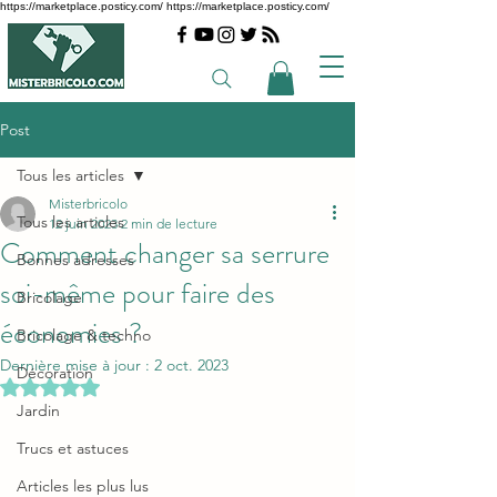
https://marketplace.posticy.com/ https://marketplace.posticy.com/
Post
Tous les articles
Misterbricolo
Tous les articles
12 juin 2023
2 min de lecture
Comment changer sa serrure
Bonnes adresses
soi-même pour faire des
Bricolage
économies ?
Bricolage & techno
Dernière mise à jour :
2 oct. 2023
Décoration
Noté NaN étoiles sur 5.
Jardin
Trucs et astuces
Articles les plus lus