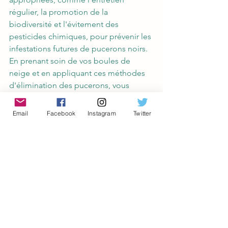
régulier, la promotion de la 
biodiversité et l'évitement des 
pesticides chimiques, pour prévenir les 
infestations futures de pucerons noirs. 
En prenant soin de vos boules de 
neige et en appliquant ces méthodes 
d'élimination des pucerons, vous 
pourrez maintenir la santé et la beauté 
de vos plantes tout en préservant 
Email
Facebook
Instagram
Twitter
l'équilibre écologique de votre jardin.
N'oubliez pas d'inspecter 
régulièrement vos boules de neige 
pour détecter les signes d'infestation 
et d'agir rapidement pour éviter une 
propagation importante des pucerons. 
Avec un peu de patience et d'effort, 
vous pouvez éliminer efficacement les 