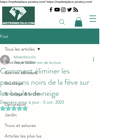
https://marketplace.posticy.com/ https://marketplace.posticy.com/
Post
Tous les articles
Misterbricolo
Tous les articles
5 sept. 2023
4 min de lecture
Comment éliminer les
Bonnes adresses
pucerons noirs de la fève sur
Bricolage
les boules de neige
Bricolage & techno
Dernière mise à jour :
5 oct. 2023
Décoration
Noté NaN étoiles sur 5.
Jardin
Trucs et astuces
Articles les plus lus