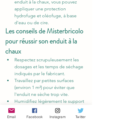
enduit à la chaux, vous pouvez 
appliquer une protection 
hydrofuge et oléofuge, à base 
d'eau ou de cire.
Les conseils de Misterbricolo 
pour réussir son enduit à la 
chaux
Respectez scrupuleusement les 
dosages et les temps de séchage 
indiqués par le fabricant.
Travaillez par petites surfaces 
(environ 1 m²) pour éviter que 
l'enduit ne sèche trop vite.
Humidifiez légèrement le support 
avant d'appliquer l'enduit, pour 
faciliter son accrochage.
Email
Facebook
Instagram
Twitter
N'appliquez pas d'enduit à la 
chaux par temps de gel, de pluie 