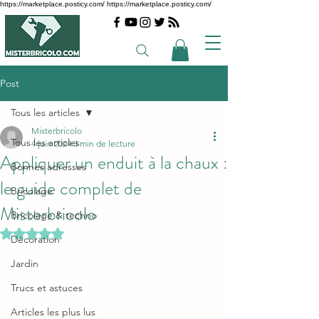
https://marketplace.posticy.com/ https://marketplace.posticy.com/
Post
Tous les articles
Misterbricolo
Tous les articles
4 juin 2024
3 min de lecture
Appliquer un enduit à la chaux :
Bonnes adresses
le guide complet de
Bricolage
Misterbricolo
Bricolage & techno
Noté NaN étoiles sur 5.
Décoration
Jardin
Trucs et astuces
Articles les plus lus