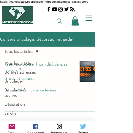
https://marketplace.posticy.com/ https://marketplace.posticy.com/
Conseils bricolage, décoration et jardin
Tous les articles
Tous les articles
Comment éviter l'humidité dans sa
voiture ?
Bonnes adresses
Trucs et astuces
Bricolage
Bricolage &
13 mars 2025
3 min de lecture
techno
Décoration
Jardin
Trucs et astuces
Article invité
Conditions partenaires
Articles les plus
Email
Facebook
Instagram
Twitter