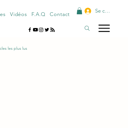
Se connecter
nes
Vidéos
F.A.Q
Contact
cles les plus lus