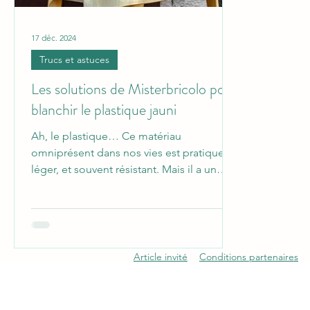
17 déc. 2024
Trucs et astuces
Les solutions de Misterbricolo pour
blanchir le plastique jauni
Ah, le plastique… Ce matériau
omniprésent dans nos vies est pratique,
léger, et souvent résistant. Mais il a un
gros défaut : avec le...
Article invité
Conditions partenaires
openai-domain-verification=dv-5qjdhtyCUXsr9i8hjlI4LYi4
undefined
undefined
undefined
undefined