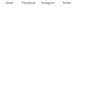
Email
Facebook
Instagram
Twitter
Ravaler sa façade soi-
même : l'aventure est-elle à
votre portée ?
Bricolage
18 mars
9 min de lecture
Pourquoi le mois de mars
est le véritable coup d'envoi
du rempotage
Jardin
11 mars
6 min de lecture