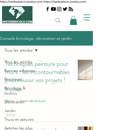
https://marketplace.posticy.com/ https://marketplace.posticy.com/
Conseils bricolage, décoration et jardin
Tous les articles
Tous les articles
Techniques peinture pour
murs : les incontournables
Bonnes adresses
pour réussir vos projets !
Bricolage
Bricolage &
Bricolage
techno
20 avr.
4 min de lecture
Décoration
Jardin
Trucs et astuces
Articles les plus