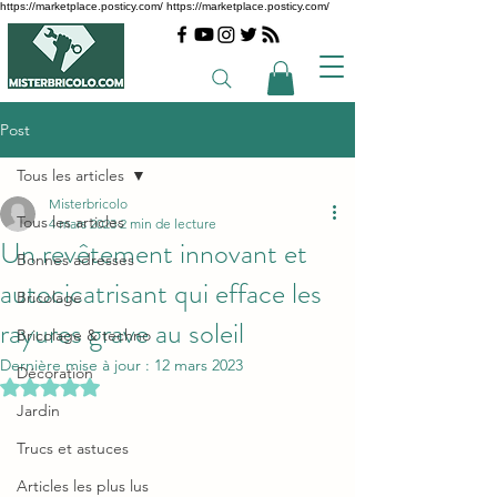
https://marketplace.posticy.com/ https://marketplace.posticy.com/
Post
Tous les articles
Misterbricolo
Tous les articles
4 mars 2023
2 min de lecture
Un revêtement innovant et
Bonnes adresses
autocicatrisant qui efface les
Bricolage
rayures grave au soleil
Bricolage & techno
Dernière mise à jour :
12 mars 2023
Décoration
Noté NaN étoiles sur 5.
Jardin
Trucs et astuces
Articles les plus lus