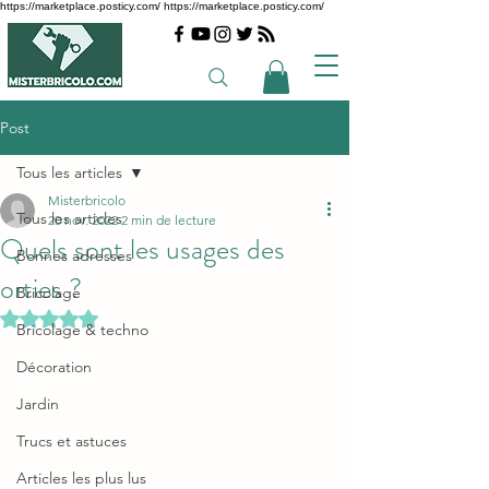
https://marketplace.posticy.com/ https://marketplace.posticy.com/
Post
Tous les articles
Misterbricolo
Tous les articles
20 nov. 2022
2 min de lecture
Quels sont les usages des
Bonnes adresses
orties ?
Bricolage
Noté NaN étoiles sur 5.
Bricolage & techno
Décoration
Jardin
Trucs et astuces
Articles les plus lus