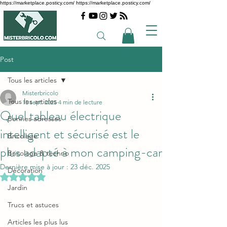
https://marketplace.posticy.com/ https://marketplace.posticy.com/
Post
Tous les articles
Misterbricolo
Tous les articles
15 sept. 2025
4 min de lecture
Quel tableau électrique
Bonnes adresses
intelligent et sécurisé est le
Bricolage
plus adapté à mon camping-car
Bricolage & techno
Dernière mise à jour :
23 déc. 2025
Décoration
Noté NaN étoiles sur 5.
Jardin
Trucs et astuces
Articles les plus lus