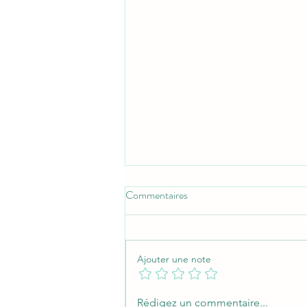
Commentaires
Ajouter une note
Bien choisir sa perceuse visseuse :
Rédigez un commentaire...