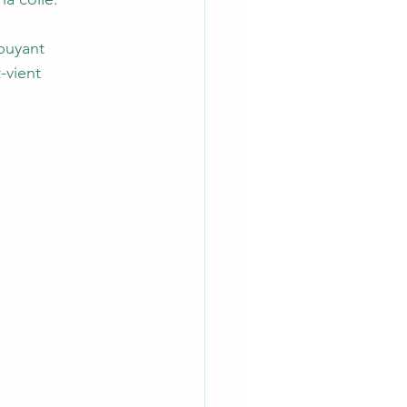
puyant 
vient 