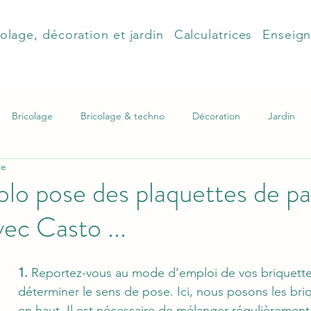
olage, décoration et jardin
Calculatrices
Enseig
Bricolage
Bricolage & techno
Décoration
Jardin
re
olo pose des plaquettes de 
vec Casto ...
1.
 Reportez-vous au mode d’emploi de vos briquette
déterminer le sens de pose. Ici, nous posons les bri
en haut. Il est nécessaire de mélanger régulièrement 