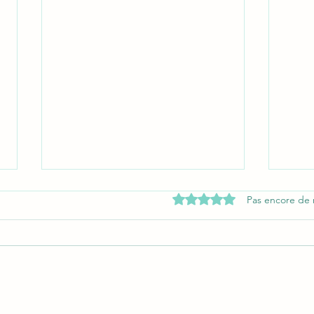
Noté 0 étoile sur 5.
Pas encore de 
Optimiser la manutention avec
Le gu