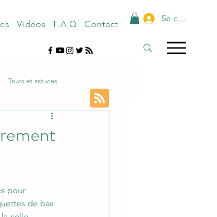
Se connecter
nes
Vidéos
F.A.Q
Contact
Trucs et astuces
parement
s pour 
quettes de bas 
la colle.