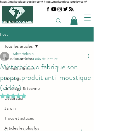
https://marketplace.posticy.com/ https://marketplace.posticy.com/
Post
Tous les articles
Misterbricolo
Tous les articles
17 nov. 2022
1 min de lecture
Misterbricolo fabrique son
Bonnes adresses
propre produit anti-moustique
Bricolage
(vidéo)
Bricolage & techno
Noté NaN étoiles sur 5.
Décoration
Jardin
Trucs et astuces
Articles les plus lus