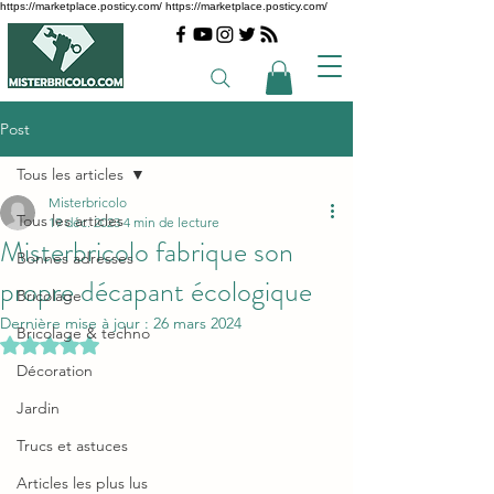
https://marketplace.posticy.com/ https://marketplace.posticy.com/
Post
Tous les articles
Misterbricolo
Tous les articles
19 déc. 2023
4 min de lecture
Misterbricolo fabrique son
Bonnes adresses
propre décapant écologique
Bricolage
Dernière mise à jour :
26 mars 2024
Bricolage & techno
Noté NaN étoiles sur 5.
Décoration
Jardin
Trucs et astuces
Articles les plus lus