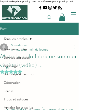
https://marketplace.posticy.com/ https://marketplace.posticy.com/
Post
Tous les articles
Misterbricolo
Tous les articles
17 nov. 2022
1 min de lecture
Misterbricolo fabrique son mur
Bonnes adresses
végétal (vidéo) ...
Bricolage
Noté NaN étoiles sur 5.
Bricolage & techno
Décoration
Jardin
Trucs et astuces
Articles les plus lus
Comment construire facilement un mur 