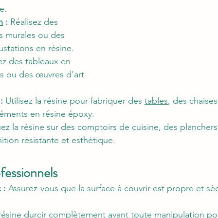
e.
n
 :
 Réalisez des 
s murales ou des 
ustations en résine.
ez des tableaux en 
es ou des œuvres d'art 
:
 Utilisez la résine pour fabriquer des 
tables
, des chaise
léments en résine époxy.
ez la résine sur des comptoirs de cuisine, des planchers
tion résistante et esthétique.
fessionnels
 :
 Assurez-vous que la surface à couvrir est propre et s
.
 résine durcir complètement avant toute manipulation pou