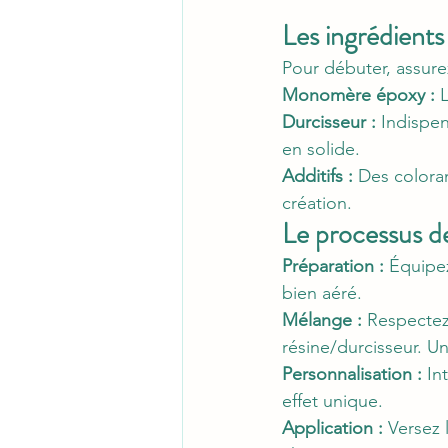
Les ingrédients
Pour débuter, assure
Monomère époxy :
 
Durcisseur :
 Indispen
en solide.
Additifs :
 Des colora
création.
Le processus de
Préparation :
 Équipez
bien aéré.
Mélange :
 Respecte
résine/durcisseur. U
Personnalisation :
 In
effet unique.
Application :
 Versez 