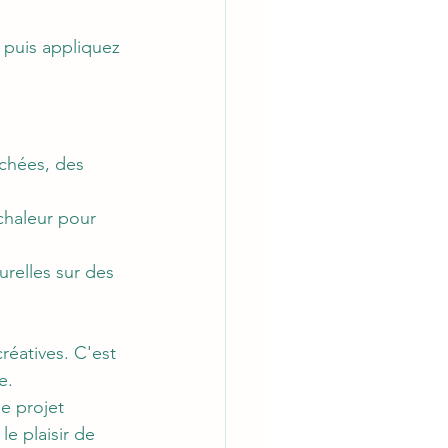
 puis appliquez 
chées, des 
chaleur pour 
urelles sur des 
réatives. C'est 
e. 
e projet 
e plaisir de 