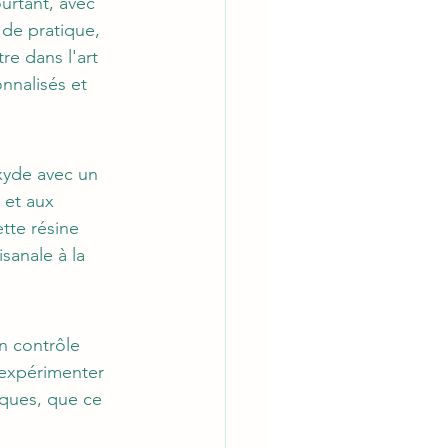
rtant, avec 
de pratique, 
e dans l'art 
nnalisés et 
xyde avec un 
 et aux 
tte résine 
isanale à la 
n contrôle 
'expérimenter 
iques, que ce 