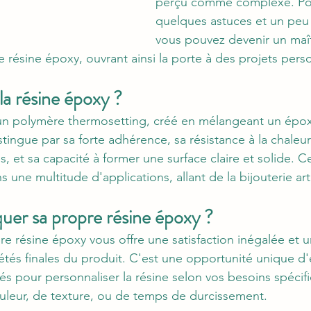
perçu comme complexe. Pou
quelques astuces et un peu 
vous pouvez devenir un maîtr
 résine époxy, ouvrant ainsi la porte à des projets perso
a résine époxy ? 
 un polymère thermosetting, créé en mélangeant un épo
istingue par sa forte adhérence, sa résistance à la chaleur
 et sa capacité à former une surface claire et solide. Ce
s une multitude d'applications, allant de la bijouterie art
uer sa propre résine époxy ? 
re résine époxy vous offre une satisfaction inégalée et u
iétés finales du produit. C'est une opportunité unique d
iés pour personnaliser la résine selon vos besoins spécif
uleur, de texture, ou de temps de durcissement.