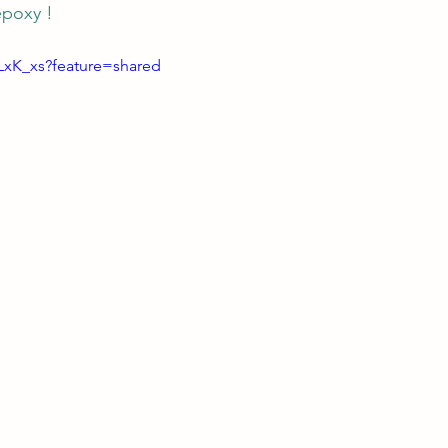
époxy !
iLxK_xs?feature=shared