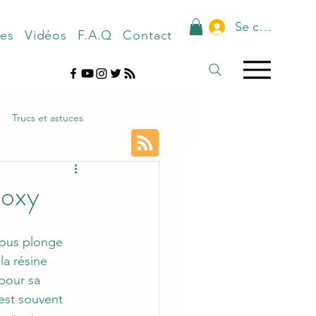
Se connecter
nes
Vidéos
F.A.Q
Contact
Trucs et astuces
poxy
vous plonge 
a résine 
pour sa 
 est souvent 