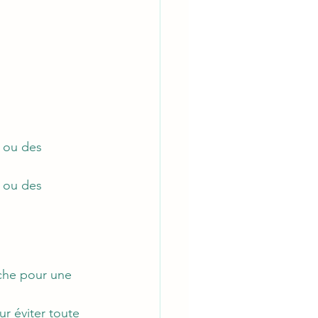
s ou des 
 ou des 
èche pour une 
r éviter toute 