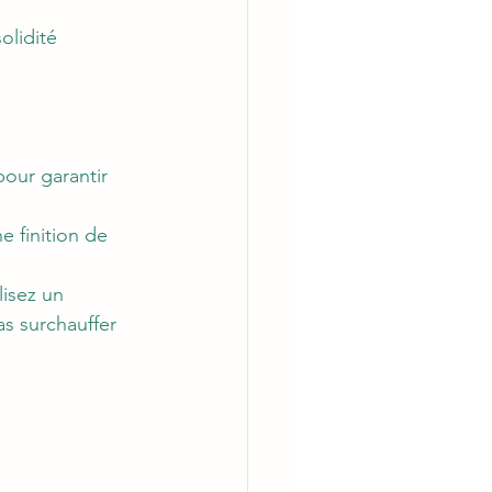
olidité 
our garantir 
 finition de 
lisez un 
as surchauffer 