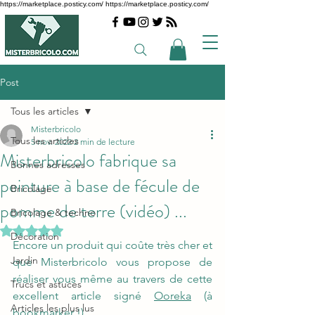
https://marketplace.posticy.com/ https://marketplace.posticy.com/
Post
Tous les articles
Misterbricolo
Tous les articles
5 nov. 2022
2 min de lecture
Misterbricolo fabrique sa
Bonnes adresses
peinture à base de fécule de
Bricolage
pomme de terre (vidéo) ...
Bricolage & techno
Noté NaN étoiles sur 5.
Décoration
Encore un produit qui coûte très cher et 
Jardin
que Misterbricolo vous propose de 
réaliser vous même au travers de cette 
Trucs et astuces
excellent article signé 
Ooreka
 (à 
Articles les plus lus
bookmarker !)