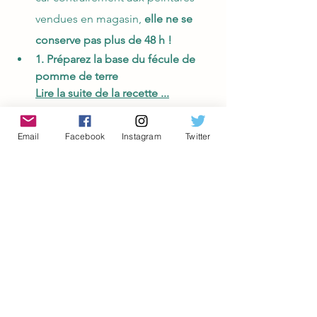
vendues en magasin, 
elle ne se 
conserve pas plus de 48 h !
1. Préparez la base du fécule de 
pomme de terre
Lire la suite de la recette ...
Mots-clés :
Email
Facebook
Instagram
Twitter
Fabriquer sa peinture
Décoration
Voir tout
Posts récents