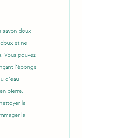
un savon doux 
 doux et ne 
es. Vous pouvez 
inçant l'éponge 
au d'eau 
n pierre. 
nettoyer la 
ommager la 