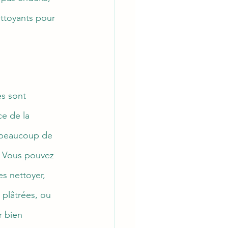
ettoyants pour 
es sont 
ce de la 
 beaucoup de 
. Vous pouvez 
es nettoyer, 
 plâtrées, ou 
r bien 