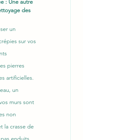
e : Une autre 
ettoyage des 
ser un 
répies sur vos 
nts 
es pierres 
 artificielles. 
'eau, un 
 vos murs sont 
ces non 
t la crasse de 
 pas enduits, 