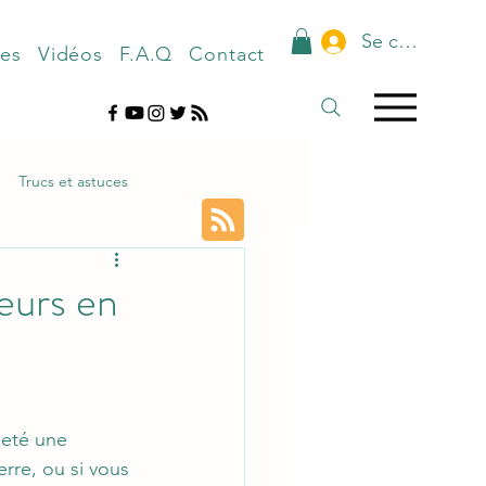
Se connecter
nes
Vidéos
F.A.Q
Contact
Trucs et astuces
ieurs en
eté une 
rre, ou si vous 