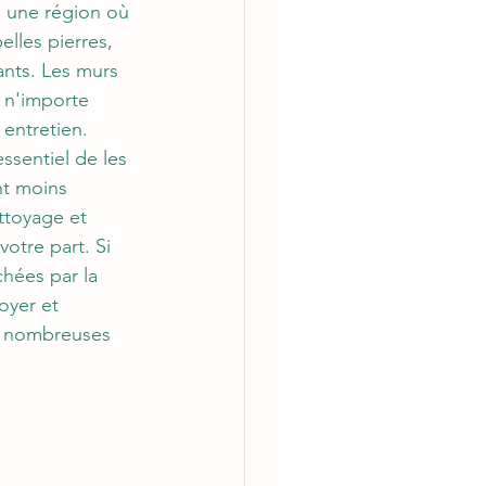
s une région où 
lles pierres, 
nts. Les murs 
 n'importe 
 entretien. 
sentiel de les 
nt moins 
ttoyage et 
otre part. Si 
hées par la 
oyer et 
de nombreuses 