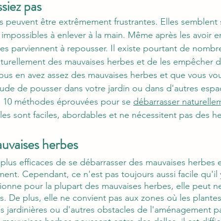
siez pas
 peuvent être extrêmement frustrantes. Elles semblent s
 impossibles à enlever à la main. Même après les avoir e
es parviennent à repousser. Il existe pourtant de nombr
aturellement des mauvaises herbes et de les empêcher d
 vous en avez assez des mauvaises herbes et que vous vou
tude de pousser dans votre jardin ou dans d'autres espac
es 10 méthodes éprouvées pour se 
débarrasser naturelle
lles sont faciles, abordables et ne nécessitent pas des he
auvaises herbes
plus efficaces de se débarrasser des mauvaises herbes e
ent. Cependant, ce n'est pas toujours aussi facile qu'il y
onne pour la plupart des mauvaises herbes, elle peut ne
es. De plus, elle ne convient pas aux zones où les plante
es jardinières ou d'autres obstacles de l'aménagement pa