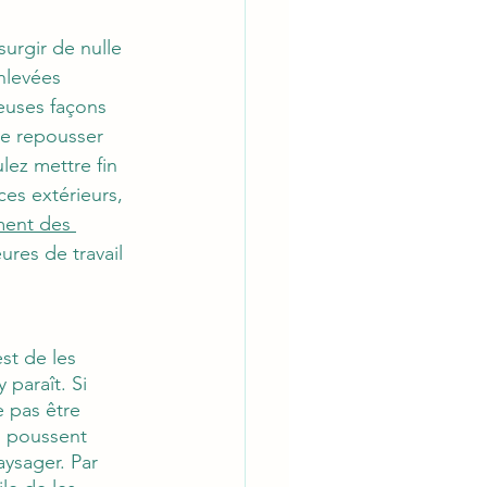
urgir de nulle 
nlevées 
euses façons 
e repousser 
lez mettre fin 
es extérieurs, 
ment des 
ures de travail 
st de les 
 paraît. Si 
 pas être 
s poussent 
ysager. Par 