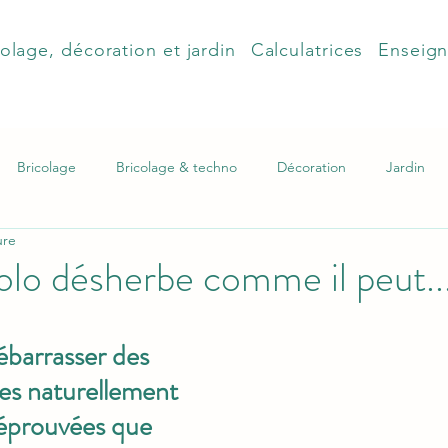
olage, décoration et jardin
Calculatrices
Enseig
Bricolage
Bricolage & techno
Décoration
Jardin
ure
olo désherbe comme il peut..
barrasser des 
es naturellement 
éprouvées que 