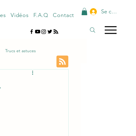
Se connecter
nes
Vidéos
F.A.Q
Contact
Trucs et astuces
.