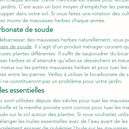
jardins. C'est aussi un bon moyen d'empêcher les parasi
opper dans votre sol. Si vous faites une rotation des cul
aurez moins de mauvaises herbes chaque année.
arbonate de soude
débarrasser des mauvaises herbes naturellement, vous p
nate de soude
. Il s'agit d'un produit ménager courant qu
uses plantes différentes. Il suffit de saupoudrer du bic
ses herbes et d'attendre qu'elles se dessèchent et meur
ieux sur les petites mauvaises herbes et pour tuer les
es entre les pierres. Veillez à utiliser le bicarbonate de 
 ne constitueront pas un problème pour votre jardin.
les essentielles
es sont utilisées depuis des siècles pour tuer les mauvais
girofle et la menthe poivrée sont connus pour tuer les m
ués sur le sol autour des plantes. Si vous souhaitez utilis
langer les huiles essentielles avec de l'eau avant de les
galement essayer de pulvériser l'huile sur les mauvaises 