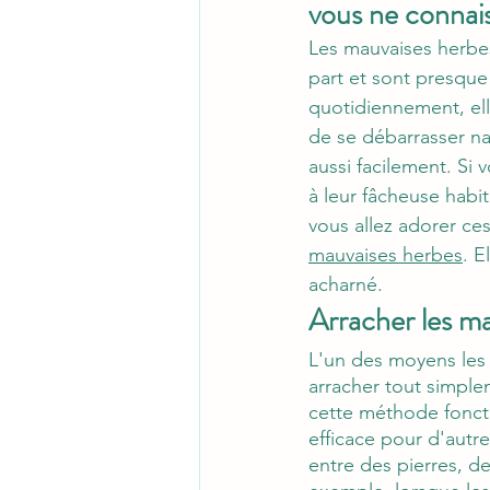
vous ne connais
Les mauvaises herbes
part et sont presque
quotidiennement, ell
de se débarrasser n
aussi facilement. Si
à leur fâcheuse habi
vous allez adorer c
mauvaises herbes
. E
acharné.
Arracher les m
L'un des moyens les 
arracher tout simplem
cette méthode foncti
efficace pour d'autr
entre des pierres, d