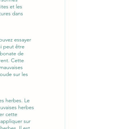
tes et les 
tures dans 
ouvez essayer 
i peut être 
arbonate de 
ent. Cette 
 mauvaises 
soude sur les 
es herbes. Le 
auvaises herbes 
er cette 
 appliquer sur 
herbes. Il est 