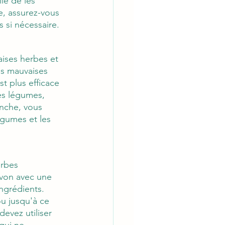
le de les 
e, assurez-vous 
s si nécessaire.
aises herbes et 
es mauvaises 
t plus efficace 
es légumes, 
anche, vous 
égumes et les 
erbes 
avon avec une 
ngrédients. 
u jusqu'à ce 
evez utiliser 
qui ne 