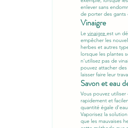
exemple, lorsque les 
enlever sans endomma
de porter des gants e
Vinaigre
Le 
vinaigre 
est un dé
empêcher les nouvell
herbes et autres type
lorsque les plantes 
n'utilisez pas de vin
pouvez attacher des 
laisser faire leur travai
Savon et eau de
Vous pouvez utiliser
rapidement et facile
quantité égale d'eau
Vaporisez la solutio
que les mauvaises he
cette méthode que su