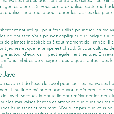
mauvaises herbes poussent entre des dalles, il est diffici
ger les pierres. Si vous comptez utiliser cette méthod
t d'utiliser une truelle pour retirer les racines des pierre
sherbant naturel qui peut être utilisé pour tuer les mauv
es de pousser. Vous pouvez appliquer du vinaigre sur l
s de plantes indésirables à tout moment de l'année. Il es
sont jeunes et que le temps est chaud. Si vous cultivez d
aigre autour d'eux, car il peut également les tuer. En rev
chiffons imbibés de vinaigre à des piquets autour des l
l.
 Javel
 du savon et de l'eau de Javel pour tuer les mauvaises h
ment. Il suffit de mélanger une quantité généreuse de s
 de Javel. Secouez la bouteille pour mélanger les deux i
n sur les mauvaises herbes et attendez quelques heures o
rbes brunissent et meurent. N'oubliez pas que vous ne d
r les mauvaises herbes qui ne sont pas comestibles et 