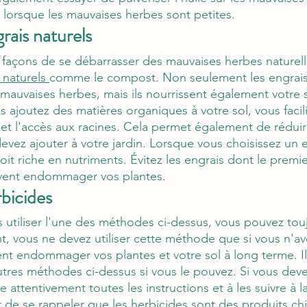
e lorsque les mauvaises herbes sont petites.
grais naturels
 façons de se débarrasser des mauvaises herbes naturel
 naturels
comme le compost. Non seulement les engrais 
 mauvaises herbes, mais ils nourrissent également votre s
 ajoutez des matières organiques à votre sol, vous facili
 et l'accès aux racines. Cela permet également de réduire
evez ajouter à votre jardin. Lorsque vous choisissez un e
it riche en nutriments. Évitez les engrais dont le premie
peuvent endommager vos plantes.
rbicides
 utiliser l'une des méthodes ci-dessus, vous pouvez toujo
, vous ne devez utiliser cette méthode que si vous n'ave
nt endommager vos plantes et votre sol à long terme. Il 
autres méthodes ci-dessus si vous le pouvez. Si vous devez
re attentivement toutes les instructions et à les suivre à la 
de se rappeler que les herbicides sont des produits ch