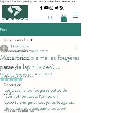
https://marketplace.posticy.com/ https://marketplace.posticy.com/
Post
Tous les articles
Misterbricolo
Tous les articles
5 nov. 2022
1 min de lecture
Misterbricolo aime les fougères
Bonnes adresses
patte de lapin (vidéo) ...
Bricolage
Dernière mise à jour :
4 oct. 2023
Bricolage & techno
Noté NaN étoiles sur 5.
Décoration
Les Davallia (ou fougères pattes de 
Jardin
lapin) offrent toute l'année un 
Trucs et astuces
spectacle original. Ces jolies fougères, 
de culture peu exigeante, peuvent 
Articles les plus lus