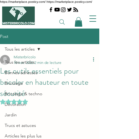
https://marketplace.posticy.com/ https://marketplace.posticy.com/
Post
Tous les articles
Misterbricolo
Tous les articles
10 nov. 2022
2 min de lecture
Les outils essentiels pour
Bonnes adresses
bricoler en hauteur en toute
Bricolage
sécurité
Bricolage & techno
Noté NaN étoiles sur 5.
Décoration
Jardin
Trucs et astuces
Articles les plus lus