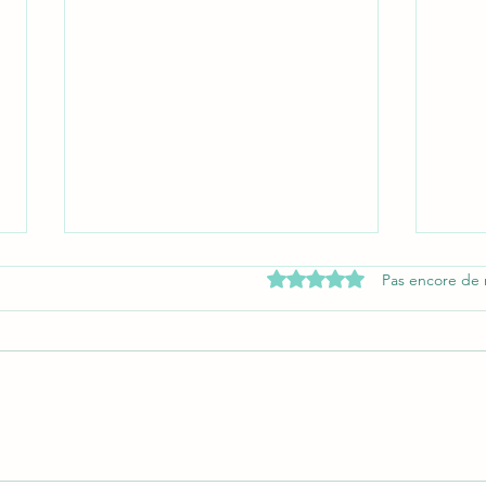
Noté 0 étoile sur 5.
Pas encore de 
Comment être compagnon en
Quel 
couverture ?
pour 