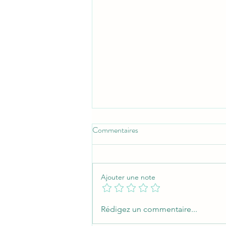
Commentaires
Ajouter une note
Quels sont les meilleurs
Rédigez un commentaire...
imperméabilisants pour protéger