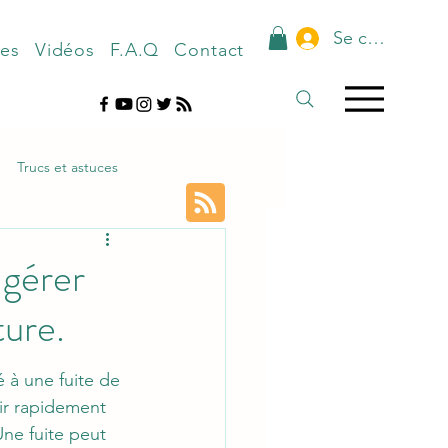
Se connecter
nes
Vidéos
F.A.Q
Contact
Trucs et astuces
 gérer
ture.
 à une fuite de 
gir rapidement 
ne fuite peut 