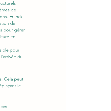
ucturels 
lèmes de 
ons. Franck 
ation de 
ls pour gérer 
iture en 
sible pour 
l'arrivée du 
e. Cela peut 
éplaçant le 
ces 