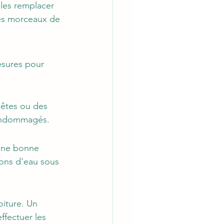
les remplacer 
des morceaux de 
esures pour 
pêtes ou des 
 endommagés.
une bonne 
ions d'eau sous 
oiture. Un 
ffectuer les 