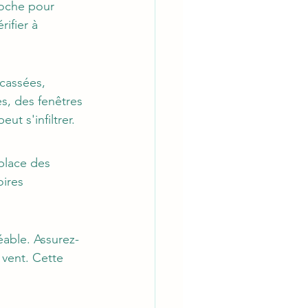
poche pour 
ifier à 
 cassées, 
s, des fenêtres 
ut s'infiltrer.
place des 
ires 
éable. Assurez-
 vent. Cette 