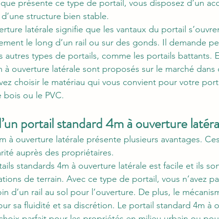
que présente ce type de portail, vous disposez d’un ac
 d’une structure bien stable.
ure latérale signifie que les vantaux du portail s’ouvre
ement le long d’un rail ou sur des gonds. Il demande pe
s autres types de portails, comme les portails battants. E
m à ouverture latérale sont proposés sur le marché dans d
ez choisir le matériau qui vous convient pour votre porta
le bois ou le PVC.
’un portail standard 4m à ouverture latéra
4m à ouverture latérale présente plusieurs avantages. Ces
rité auprès des propriétaires.
tails standards 4m à ouverture latérale est facile et ils so
tions de terrain. Avec ce type de portail, vous n’avez pa
n d’un rail au sol pour l’ouverture. De plus, le mécanis
our sa fluidité et sa discrétion. Le portail standard 4m à 
 choix parfait pour les propriétés en milieu urbain ou po