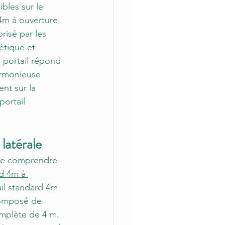
les sur le 
4m à ouverture 
risé par les 
étique et 
e portail répond 
armonieuse 
nt sur la 
portail 
latérale
t de comprendre 
rd 4m à 
ail standard 4m 
 composé de 
omplète de 4 m. 