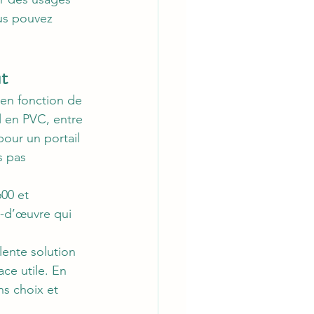
ous pouvez 
ût
 en fonction de 
l en PVC, entre 
pour un portail 
s pas 
00 et 
n-d’œuvre qui 
lente solution 
ce utile. En 
ns choix et 