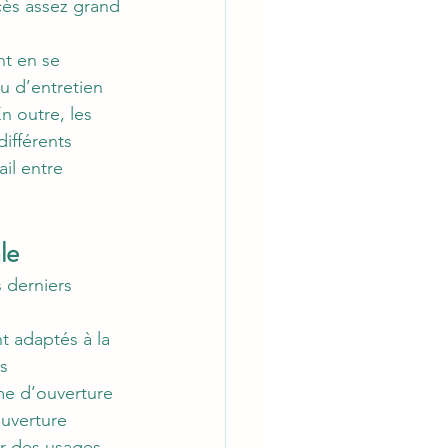
cès assez grand 
nt en se 
u d’entretien 
n outre, les 
ifférents 
il entre 
le
 derniers 
nt adaptés à la 
s 
me d’ouverture 
ouverture 
ur des usages 