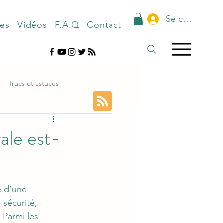
Se connecter
nes
Vidéos
F.A.Q
Contact
Trucs et astuces
ale est-
é d’une 
 sécurité, 
 Parmi les 