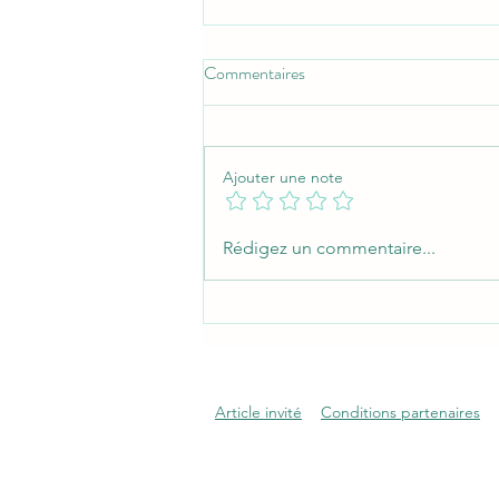
Commentaires
Ajouter une note
Rénovation de châssis ancien :
Rédigez un commentaire...
guide complet
Article invité
Conditions partenaires
openai-domain-verification=dv-5qjdhtyCUXsr9i8hjlI4LYi4
undefined
undefined
undefined
undefined