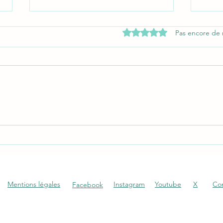
Noté 0 étoile sur 5.
Pas encore de 
Comment fabriquer un escalier
Règle
extérieur en bois
clôtu
vous 
Mentions légales
Instagram
Youtube
X
Co
Facebook