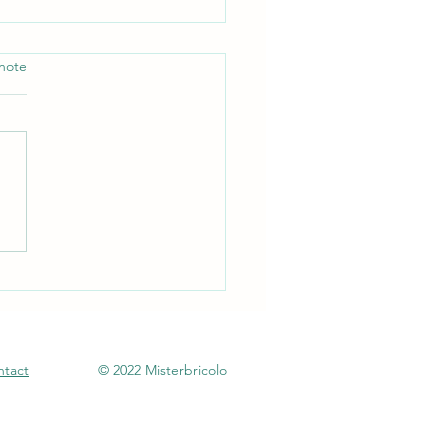
note
s d'implantation d'une
re dans son jardin : ce que
devez savoir
ntact
© 2022 Misterbricolo