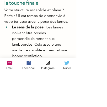
la touche finale
Votre structure est solide et plane ? 
Parfait ! Il est temps de donner vie à 
votre terrasse avec la pose des lames.
Le sens de la pose :
 Les lames 
doivent être posées 
perpendiculairement aux 
lambourdes. Cela assure une 
meilleure stabilité et permet une 
bonne ventilation.
L'espacement :
 "Le bois respire !" 
C'est une règle d'or à ne jamais 
Email
Facebook
Instagram
Twitter
oublier. Le bois est un matériau 
vivant qui se dilate et se rétracte 
avec les variations de température 
et d'humidité. Laissez toujours un 
espace de 
4 à 6 mm
 entre chaque 
lame (utilisez des cales 