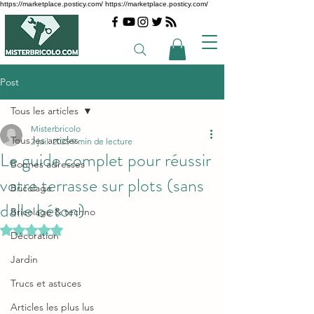
https://marketplace.posticy.com/ https://marketplace.posticy.com/
Post
Tous les articles
Misterbricolo
Tous les articles
2 juil. 2025
9 min de lecture
Le guide complet pour réussir
Bonnes adresses
votre terrasse sur plots (sans
Bricolage
dalle béton)
Bricolage & techno
Noté NaN étoiles sur 5.
Décoration
Jardin
Trucs et astuces
Articles les plus lus