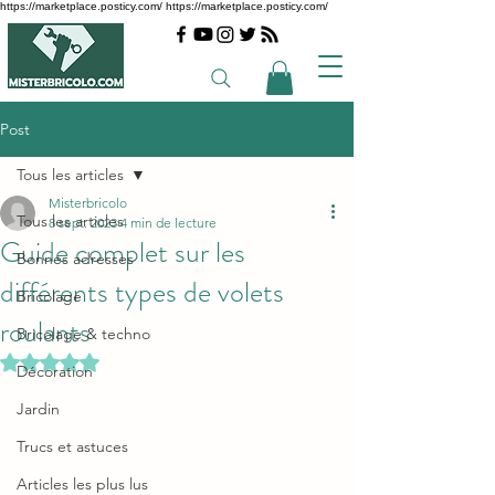
https://marketplace.posticy.com/ https://marketplace.posticy.com/
Post
Tous les articles
Misterbricolo
Tous les articles
8 sept. 2023
4 min de lecture
Guide complet sur les
Bonnes adresses
différents types de volets
Bricolage
roulants
Bricolage & techno
Noté NaN étoiles sur 5.
Décoration
Jardin
Trucs et astuces
Articles les plus lus