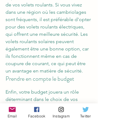
de vos volets roulants. Si vous vivez 
dans une région où les cambriolages 
sont fréquents, il est préférable d'opter 
pour des volets roulants électriques, 
qui offrent une meilleure sécurité. Les 
volets roulants solaires peuvent 
également être une bonne option, car 
ils fonctionnent même en cas de 
coupure de courant, ce qui peut être 
un avantage en matière de sécurité.
Prendre en compte le budget
Enfin, votre budget jouera un rôle 
déterminant dans le choix de vos 
volets roulants. Les volets roulants 
manuels sont généralement moins 
Email
Facebook
Instagram
Twitter
coûteux que les volets roulants 
électriques ou solaires. Cependant, il 
est important de noter que la 